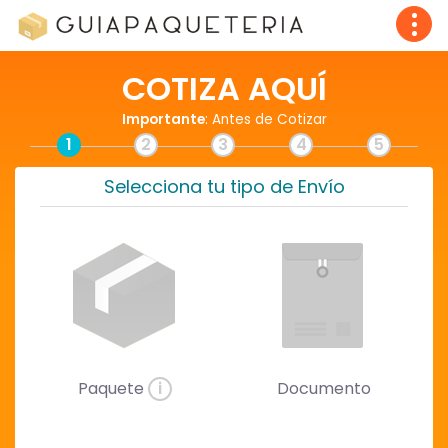
COTIZA AQUÍ
Importante
: Antes de Cotizar
1
2
3
4
5
Selecciona tu tipo de Envío
Paquete
i
Documento