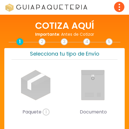
COTIZA AQUÍ
Importante
: Antes de Cotizar
1
2
3
4
5
Selecciona tu tipo de Envío
Paquete
i
Documento