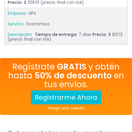
Precio:
$ 339.51 (precio final con IVA)
UPS
Económico
Tiempo de entrega:
7 días
Precio:
$ 921.13
(precio final con IVA)
Regístrate
GRATIS
y obtén
hasta
50% de descuento
en
tus envíos.
Registrarme Ahora
Tengo una cuenta