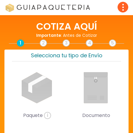
COTIZA AQUÍ
Importante
: Antes de Cotizar
1
2
3
4
5
Selecciona tu tipo de Envío
Paquete
i
Documento