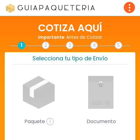
COTIZA AQUÍ
Importante
: Antes de Cotizar
1
2
3
4
5
Selecciona tu tipo de Envío
Paquete
i
Documento