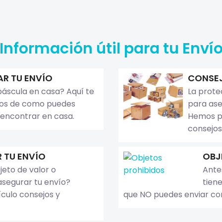
Información útil para tu Enví
AR TU ENVÍO
CONSEJ
áscula en casa? Aquí te
La prote
jos de como puedes
para ase
 encontrar en casa.
Hemos p
consejos
 TU ENVÍO
OBJ
jeto de valor o
Ante
segurar tu envío?
tiene
ículo consejos y
que NO puedes enviar co