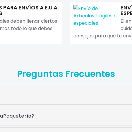
PARA ENVÍOS A E.U.A.
ENV
S
ESP
ales deben llenar ciertos
El en
cimos todo lo que debes
cuid
consejos para que tu env
Preguntas Frecuentes
íaPaquetería?