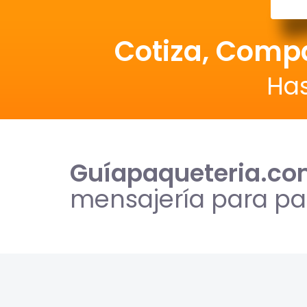
Cotiza, Comp
Ha
Guíapaqueteria.c
mensajería para par