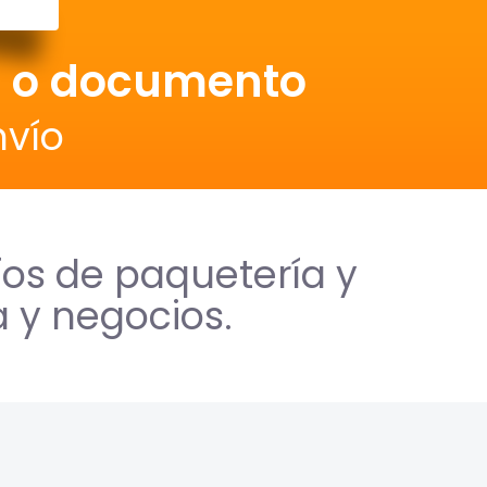
e o documento
nvío
íos de paquetería y
a y negocios.