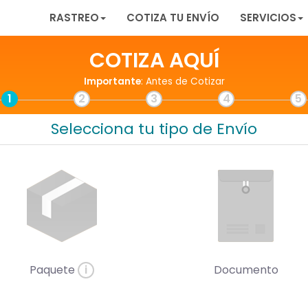
RASTREO
COTIZA TU ENVÍO
SERVICIOS
COTIZA AQUÍ
Importante
: Antes de Cotizar
1
2
3
4
5
Selecciona tu tipo de Envío
Paquete
i
Documento