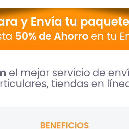
ara y Envía
tu paquet
sta
50% de Ahorro
en tu E
om
el mejor servicio de env
ticulares, tiendas en líne
BENEFICIOS