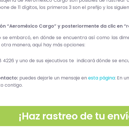
ajería de Aeroméxico Cargo son posibles de rastrear 
ne de 11 dígitos, los primeros 3 son el prefijo y los sigu
ción “Aeroméxico Cargo” y posteriormente da clic en “r
o se embarcó, en dónde se encuentra así como las dimen
de otra manera, aquí hay más opciones:
8 4226 y uno de sus ejecutivos te indicará dónde se en
ontacto:
puedes dejarle un mensaje en
esta página
: En 
o contigo.
¡Haz rastreo de tu enví