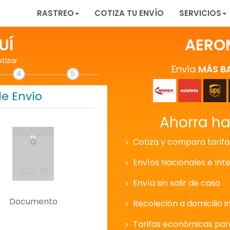
RASTREO
COTIZA TU ENVÍO
SERVICIOS
UÍ
AERO
otizar
Envía
MÁS B
4
5
de Envío
Ahorra h
Cotiza y compara tarifa
Envíos Nacionales e Int
Envía sin salir de casa
Documento
Recoleción a domicilio i
Tarifas económicas pa