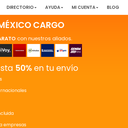
DIRECTORIO
AYUDA
MI CUENTA
BLOG
MÉXICO CARGO
ARATO
con nuestros aliados.
asta
50%
en tu envío
s
ernacionales
ncluida
ra empresas