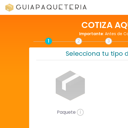
COTIZA AQ
Importante
: Antes de C
1
2
3
Selecciona tu tipo 
Paquete
i