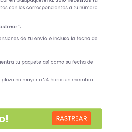
aquí en Guiapaquetería.
Sólo necesitas tu
ientes son los correspondientes a tu número
astrear”.
siones de tu envío e incluso la fecha de
cuentra tu paquete así como su fecha de
un plazo no mayor a 24 horas un miembro
o!
RASTREAR