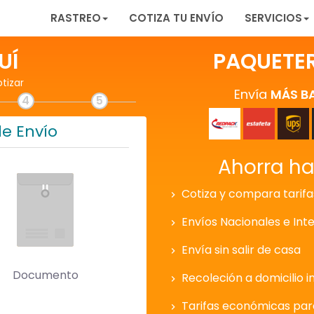
RASTREO
COTIZA TU ENVÍO
SERVICIOS
UÍ
PAQUETE
otizar
Envía
MÁS B
4
5
de Envío
Ahorra h
Cotiza y compara tarifa
Envíos Nacionales e Int
Envía sin salir de casa
Documento
Recoleción a domicilio i
Tarifas económicas pa