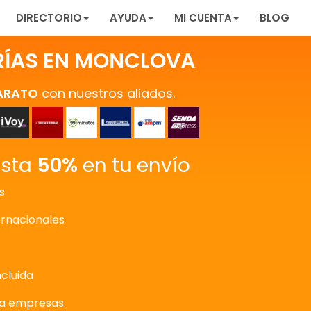
DIRECTORIO
AYUDA
MI CUENTA
BLOG
RÍAS EN MONCLOVA
ARATO
con nuestros aliados.
asta
50%
en tu envío
s
ernacionales
ncluida
ra empresas