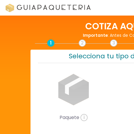
COTIZA AQ
Importante
: Antes de C
1
2
3
Selecciona tu tipo 
Paquete
i