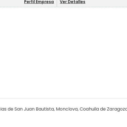
Perfil Empresa
Ver Detalles
cias de San Juan Bautista, Monclova, Coahuila de Zaragoza