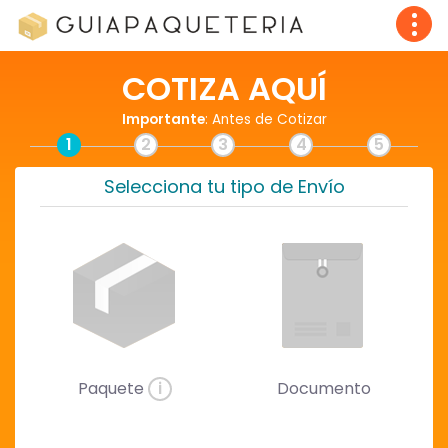
COTIZA AQUÍ
Importante
: Antes de Cotizar
1
2
3
4
5
Selecciona tu tipo de Envío
Paquete
i
Documento