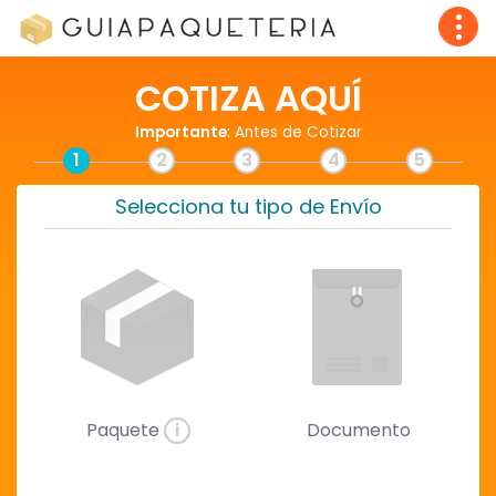
COTIZA AQUÍ
Importante
: Antes de Cotizar
1
2
3
4
5
Selecciona tu tipo de Envío
Paquete
i
Documento