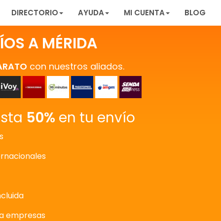
DIRECTORIO
AYUDA
MI CUENTA
BLOG
ÍOS A MÉRIDA
ARATO
con nuestros aliados.
asta
50%
en tu envío
s
ernacionales
ncluida
ra empresas