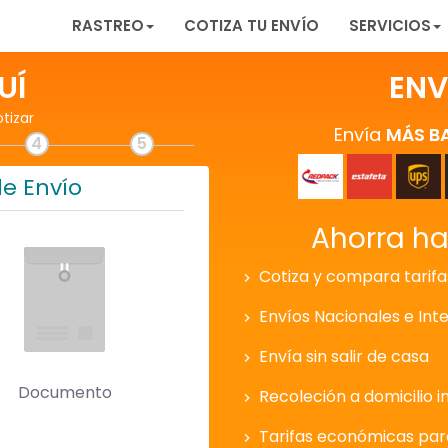
RASTREO
COTIZA TU ENVÍO
SERVICIOS
UÍ
ENV
otizar
Envía
MÁS B
4
5
de Envío
Ahorra h
Cotiza y compara tarifa
Envíos Nacionales e Int
Envía sin salir de casa
Documento
Recoleción a domicilio i
Tarifas económicas pa