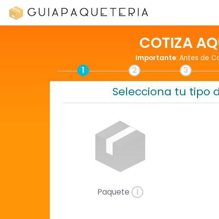
COTIZA AQ
Importante
: Antes de C
1
2
3
Selecciona tu tipo 
Paquete
i