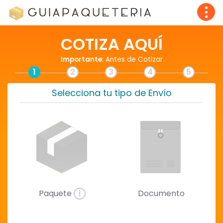
COTIZA AQUÍ
Importante
: Antes de Cotizar
1
2
3
4
5
Selecciona tu tipo de Envío
Paquete
i
Documento