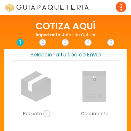
COTIZA AQUÍ
Importante
: Antes de Cotizar
1
2
3
4
5
Selecciona tu tipo de Envío
Paquete
i
Documento