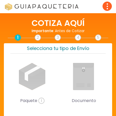
COTIZA AQUÍ
Importante
: Antes de Cotizar
1
2
3
4
5
Selecciona tu tipo de Envío
Paquete
i
Documento