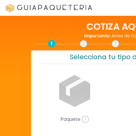
COTIZA AQ
Importante
: Antes de C
1
2
3
Selecciona tu tipo 
Paquete
i