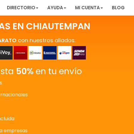
DIRECTORIO
AYUDA
MI CUENTA
BLOG
AS EN CHIAUTEMPAN
ARATO
con nuestros aliados.
asta
50%
en tu envío
s
ernacionales
ncluida
ra empresas