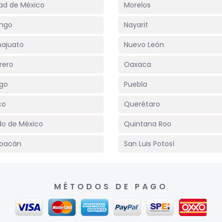
ad de México
Morelos
ngo
Nayarit
ajuato
Nuevo León
rero
Oaxaca
lgo
Puebla
co
Querétaro
do de México
Quintana Roo
oacán
San Luis Potosí
MÉTODOS DE PAGO