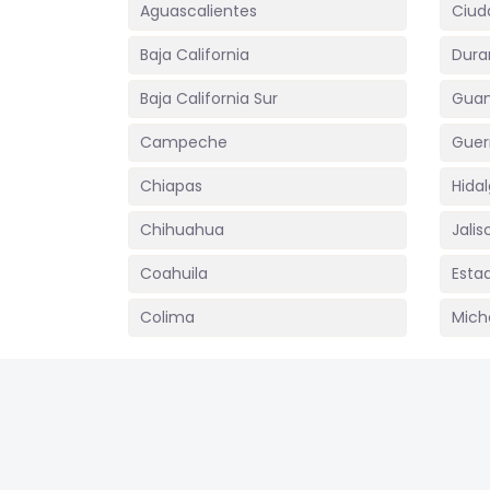
Aguascalientes
Ciud
Baja California
Dura
Baja California Sur
Guan
Campeche
Guer
Chiapas
Hida
Chihuahua
Jalis
Coahuila
Esta
Colima
Mich