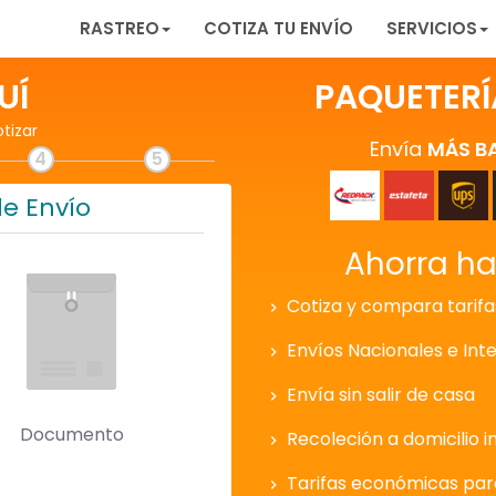
RASTREO
COTIZA TU ENVÍO
SERVICIOS
UÍ
PAQUETERÍ
otizar
Envía
MÁS B
4
5
de Envío
Ahorra h
Cotiza y compara tarifa
Envíos Nacionales e Int
Envía sin salir de casa
Documento
Recoleción a domicilio i
Tarifas económicas pa