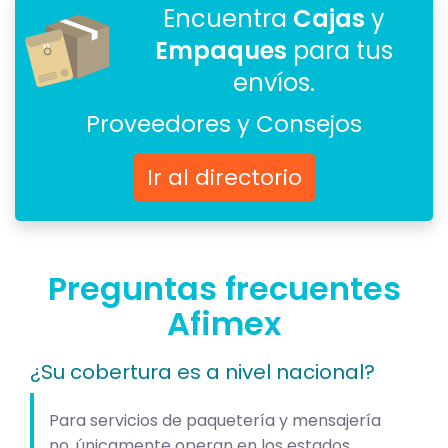
Encuentra
Cajas
y
Empaques
para tus
envíos.
Proveedores y Consejos
Ir al directorio
Preguntas frecuentes
Afimex
¿Su cobertura es a nivel nacional?
Para servicios de paquetería y mensajería
no, únicamente operan en los estados