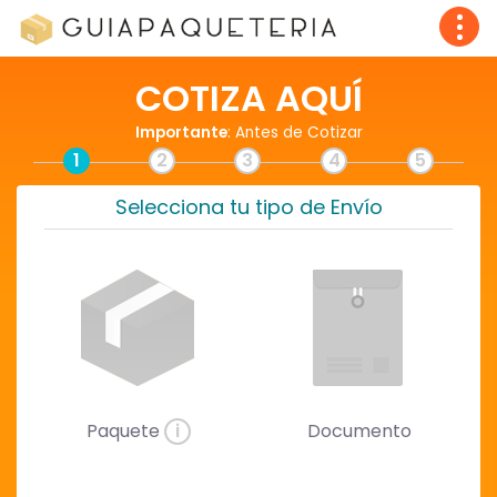
COTIZA AQUÍ
Importante
: Antes de Cotizar
1
2
3
4
5
Selecciona tu tipo de Envío
Paquete
i
Documento