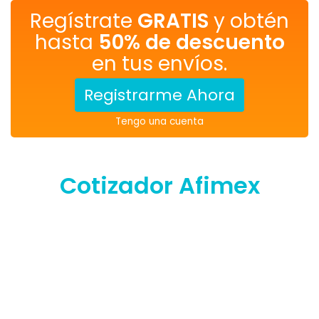
Regístrate
GRATIS
y obtén
hasta
50% de descuento
en tus envíos.
Registrarme Ahora
Tengo una cuenta
Cotizador Afimex