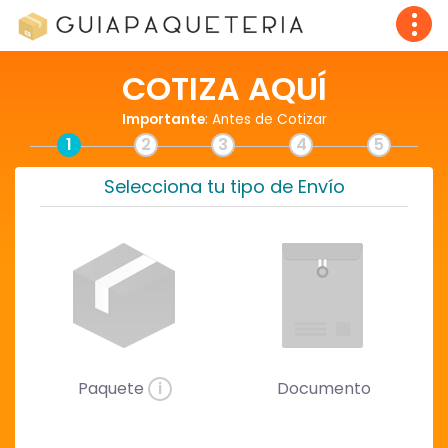
COTIZA AQUÍ
Importante
: Antes de Cotizar
1
2
3
4
5
Selecciona tu tipo de Envío
Paquete
i
Documento