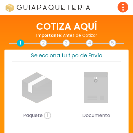
COTIZA AQUÍ
Importante
: Antes de Cotizar
1
2
3
4
5
Selecciona tu tipo de Envío
Paquete
i
Documento