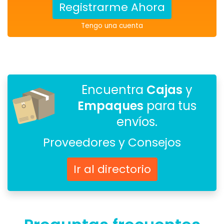
Registrarme Ahora
Tengo una cuenta
Encuentra
Cajas
y
Empaques
para tus
envíos.
Proveedores y Consejos
Ir al directorio