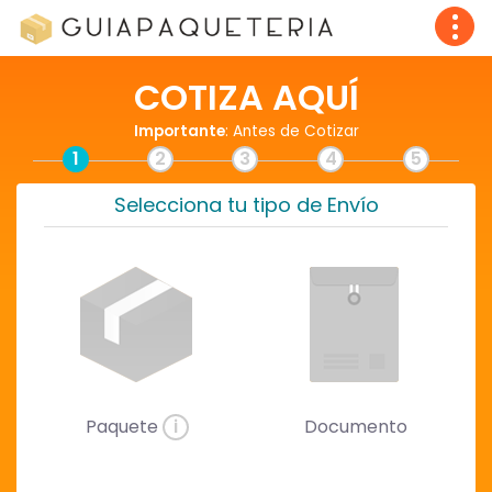
COTIZA AQUÍ
Importante
: Antes de Cotizar
1
2
3
4
5
Selecciona tu tipo de Envío
Paquete
i
Documento