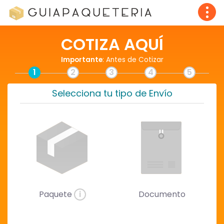
COTIZA AQUÍ
Importante
: Antes de Cotizar
1
2
3
4
5
Selecciona tu tipo de Envío
Paquete
i
Documento