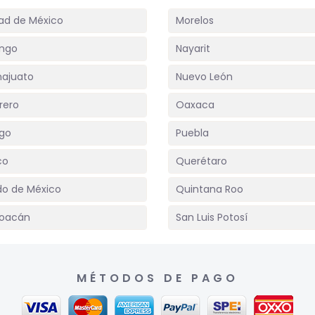
ad de México
Morelos
ngo
Nayarit
ajuato
Nuevo León
rero
Oaxaca
lgo
Puebla
co
Querétaro
do de México
Quintana Roo
oacán
San Luis Potosí
MÉTODOS DE PAGO