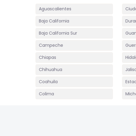
Aguascalientes
Ciud
Baja California
Dura
Baja California Sur
Guan
Campeche
Guer
Chiapas
Hida
Chihuahua
Jalis
Coahuila
Esta
Colima
Mich