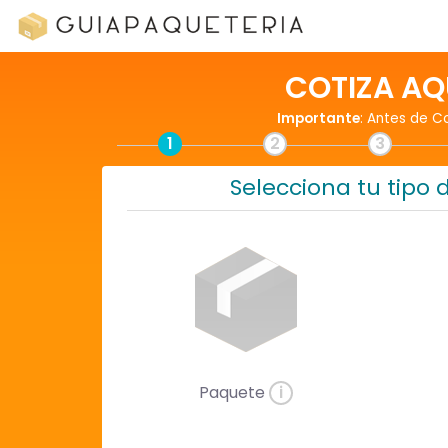
COTIZA AQ
Importante
: Antes de C
1
2
3
Selecciona tu tipo 
Paquete
i