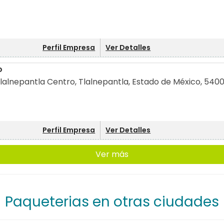
Perfil Empresa
Ver Detalles
o
Tlalnepantla Centro, Tlalnepantla, Estado de México, 5400
Perfil Empresa
Ver Detalles
Ver más
Paqueterias en otras ciudades