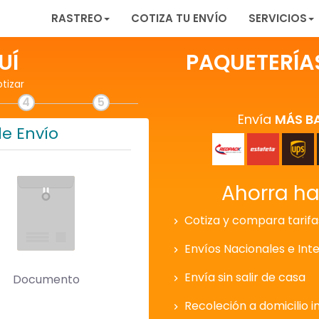
RASTREO
COTIZA TU ENVÍO
SERVICIOS
UÍ
PAQUETERÍA
otizar
4
5
Envía
MÁS B
de Envío
Ahorra h
Cotiza y compara tarifa
Envíos Nacionales e Int
Envía sin salir de casa
Documento
Recoleción a domicilio i