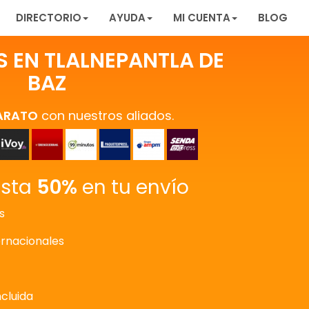
DIRECTORIO
AYUDA
MI CUENTA
BLOG
S EN TLALNEPANTLA DE
BAZ
ARATO
con nuestros aliados.
asta
50%
en tu envío
s
ernacionales
ncluida