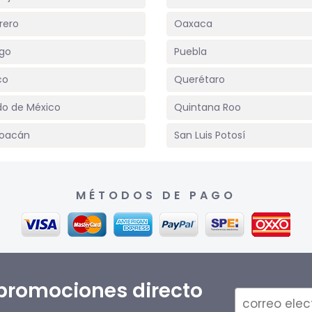
rero
Oaxaca
lgo
Puebla
co
Querétaro
do de México
Quintana Roo
oacán
San Luis Potosí
MÉTODOS DE PAGO
 promociones directo