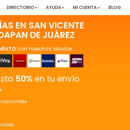
DIRECTORIO
AYUDA
MI CUENTA
BLOG
ÍAS EN SAN VICENTE
OAPAN DE JUÁREZ
ARATO
con nuestros aliados.
asta
50%
en tu envío
s
ernacionales
ncluida