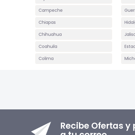
Campeche
Guer
Chiapas
Hida
Chihuahua
Jalis
Coahuila
Esta
Colima
Mich
Recibe Ofertas y
a tu correo