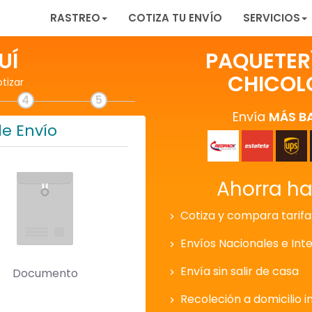
RASTREO
COTIZA TU ENVÍO
SERVICIOS
UÍ
PAQUETER
CHICOL
otizar
4
5
Envía
MÁS B
de Envío
Ahorra h
Cotiza y compara tarifa
Envíos Nacionales e Int
Envía sin salir de casa
Documento
Recoleción a domicilio i