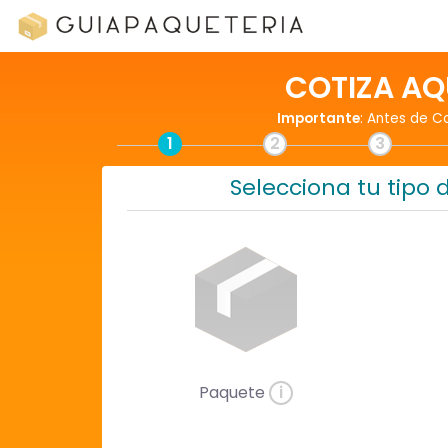
COTIZA AQ
Importante
: Antes de C
1
2
3
Selecciona tu tipo 
Paquete
i