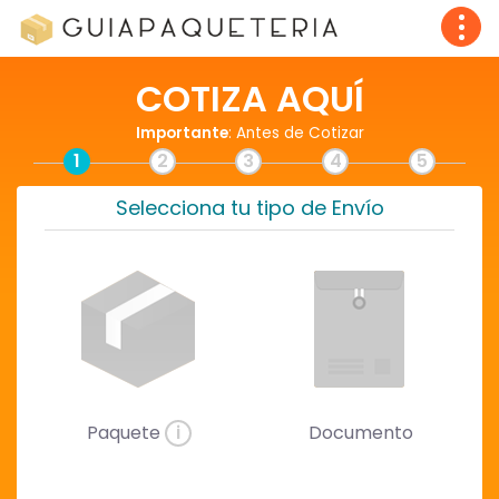
COTIZA AQUÍ
Importante
: Antes de Cotizar
1
2
3
4
5
Selecciona tu tipo de Envío
Paquete
i
Documento