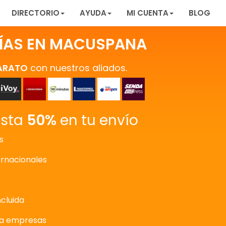
DIRECTORIO
AYUDA
MI CUENTA
BLOG
ÍAS EN MACUSPANA
ARATO
con nuestros aliados.
asta
50%
en tu envío
s
ernacionales
ncluida
ra empresas