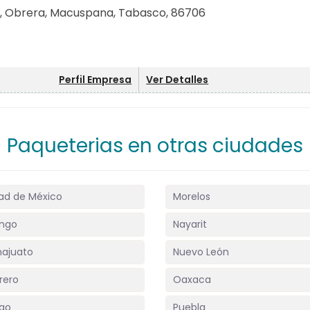
5, Obrera, Macuspana, Tabasco, 86706
Perfil Empresa
Ver Detalles
Paqueterias en otras ciudades
ad de México
Morelos
ngo
Nayarit
ajuato
Nuevo León
rero
Oaxaca
lgo
Puebla