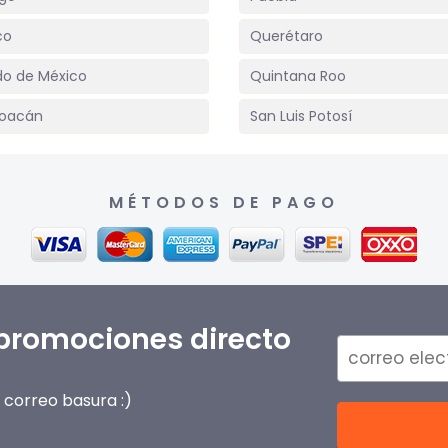
co
Querétaro
do de México
Quintana Roo
oacán
San Luis Potosí
MÉTODOS DE PAGO
 promociones directo
correo basura :)