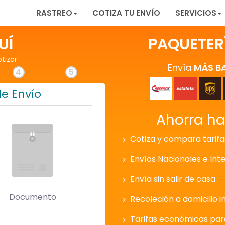
RASTREO
COTIZA TU ENVÍO
SERVICIOS
UÍ
PAQUETER
otizar
Envía
MÁS B
4
5
de Envío
Ahorra h
Cotiza y compara tarifa
Envíos Nacionales e Int
Envía sin salir de casa
Documento
Recoleción a domicilio i
Tarifas económicas pa