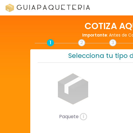
COTIZA AQ
Importante
: Antes de C
1
2
3
Selecciona tu tipo 
Paquete
i