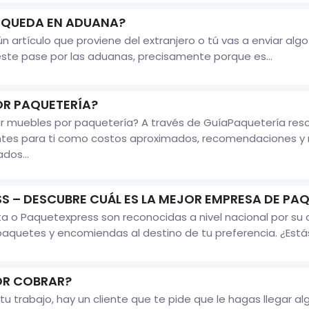
E QUEDA EN ADUANA?
artículo que proviene del extranjero o tú vas a enviar algo
éste pase por las aduanas, precisamente porque es...
OR PAQUETERÍA?
 muebles por paquetería? A través de GuíaPaquetería resol
ntes para ti como costos aproximados, recomendaciones y 
dos...
S – DESCUBRE CUÁL ES LA MEJOR EMPRESA DE PA
 o Paquetexpress son reconocidas a nivel nacional por su c
aquetes y encomiendas al destino de tu preferencia. ¿Estás 
OR COBRAR?
tu trabajo, hay un cliente que te pide que le hagas llegar a