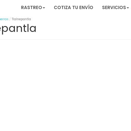
RASTREO
COTIZA TU ENVÍO
SERVICIOS
uerras
Tlalnepantla
epantla