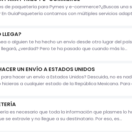
es de paquetería para Pymes y e-commerce?¿Buscas una so
? En GuíaPaquetería contamos con múltiples servicios adapt
O LLEGA?
a o alguien te ha hecho un envío desde otro lugar del paí
llegará, ¿verdad? Pero te ha pasado que cuando más lo...
ACER UN ENVÍO A ESTADOS UNIDOS
para hacer un envío a Estados Unidos? Descuida, no es nad
o hicieras a cualquier estado de la República Mexicana. Para
ETERÍA
ría es necesario que toda la información que plasmes lo ha
e se extravíe y no llegue a su destinatario. Por eso, es...