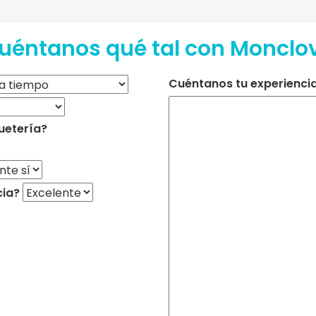
uéntanos qué tal con Monclo
Cuéntanos tu experiencia 
uetería?
cia?