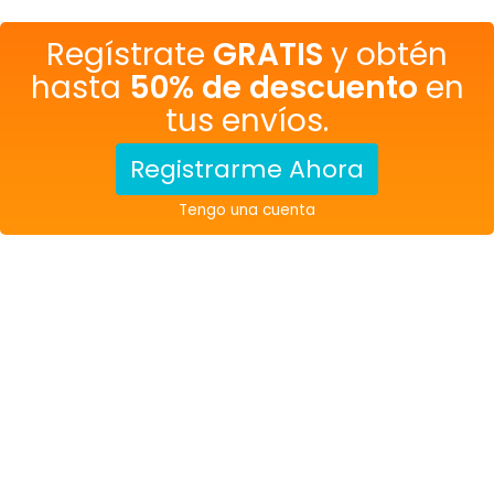
Regístrate
GRATIS
y obtén
hasta
50% de descuento
en
tus envíos.
Registrarme Ahora
Tengo una cuenta