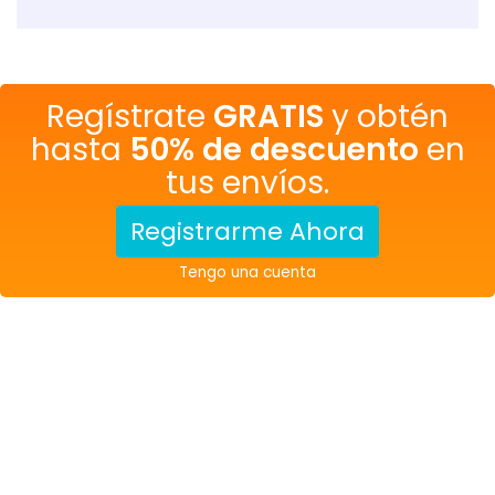
Regístrate
GRATIS
y obtén
hasta
50% de descuento
en
tus envíos.
Registrarme Ahora
Tengo una cuenta