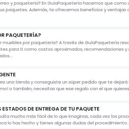
reo y paquetería? En GuíaPaquetería hacemos que como usua
 paquetes. Además, te ofrecemos beneficios y ventajas qu
OR PAQUETERÍA?
 muebles por paquetería? A través de GuíaPaquetería resol
ntes para ti como costos aproximados, recomendaciones y 
dos...
GENTE
enes una tienda y conseguiste un súper pedido que te dejar
mo! o también, necesitas que ese regalo con el que quieres 
 ESTADOS DE ENTREGA DE TU PAQUETE
sulta mucho más fácil de lo que imaginas, cada vez los pro
unca lo has hecho y tienes algunas dudas del procedimiento..