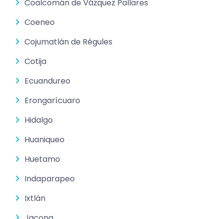
Coalcomán de Vázquez Pallares
Coeneo
Cojumatlán de Régules
Cotija
Ecuandureo
Erongarícuaro
Hidalgo
Huaniqueo
Huetamo
Indaparapeo
Ixtlán
Jacona