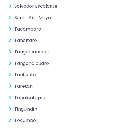
Salvador Escalante
Santa Ana Maya
Tacámbaro
Tancítaro
Tangamandapio
Tangancícuaro
Tanhuato
Taretan
Tepalcatepec
Tingüindín
Tocumbo