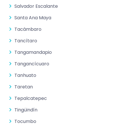
Salvador Escalante
Santa Ana Maya
Tacámbaro
Tancítaro
Tangamandapio
Tangancícuaro
Tanhuato
Taretan
Tepalcatepec
Tingüindín
Tocumbo