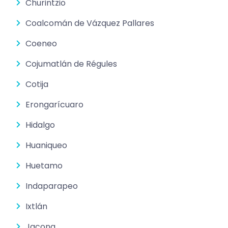
Churintzio
Coalcomán de Vázquez Pallares
Coeneo
Cojumatlán de Régules
Cotija
Erongarícuaro
Hidalgo
Huaniqueo
Huetamo
Indaparapeo
Ixtlán
Jacona