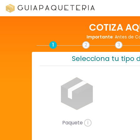
COTIZA AQ
Importante
: Antes de C
1
2
3
Selecciona tu tipo 
Paquete
i