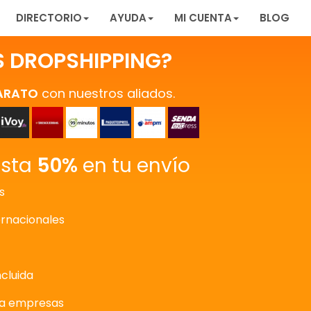
DIRECTORIO
AYUDA
MI CUENTA
BLOG
S DROPSHIPPING?
ARATO
con nuestros aliados.
asta
50%
en tu envío
s
ernacionales
ncluida
ra empresas