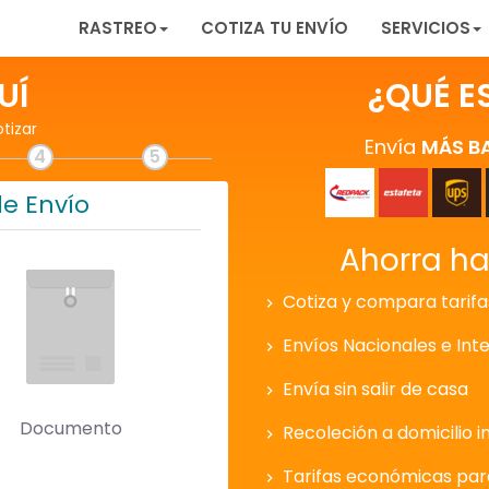
RASTREO
COTIZA TU ENVÍO
SERVICIOS
UÍ
¿QUÉ E
otizar
Envía
MÁS B
4
5
de Envío
Ahorra h
Cotiza y compara tarifa
Envíos Nacionales e Int
Envía sin salir de casa
Documento
Recoleción a domicilio i
Tarifas económicas pa