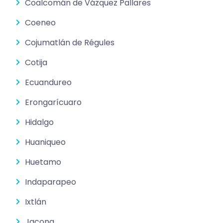
Coalcomán de Vázquez Pallares
Coeneo
Cojumatlán de Régules
Cotija
Ecuandureo
Erongarícuaro
Hidalgo
Huaniqueo
Huetamo
Indaparapeo
Ixtlán
Jacona