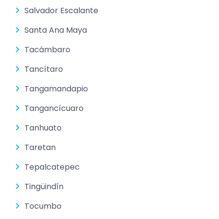
Salvador Escalante
Santa Ana Maya
Tacámbaro
Tancítaro
Tangamandapio
Tangancícuaro
Tanhuato
Taretan
Tepalcatepec
Tingüindín
Tocumbo