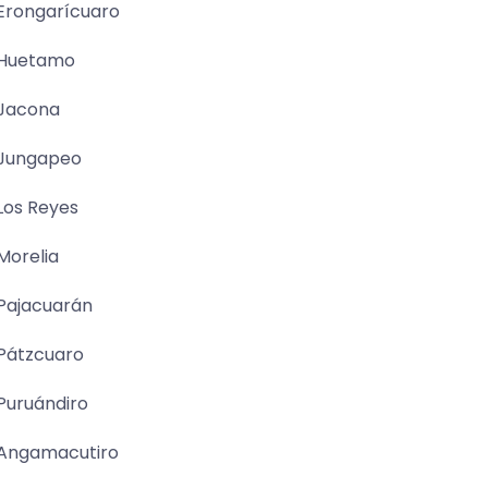
Erongarícuaro
Huetamo
Jacona
Jungapeo
Los Reyes
Morelia
Pajacuarán
Pátzcuaro
Puruándiro
Angamacutiro