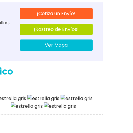
¡Cotiza un Envío!
los,
¡Rastreo de Envíos!
Ver Mapa
ico