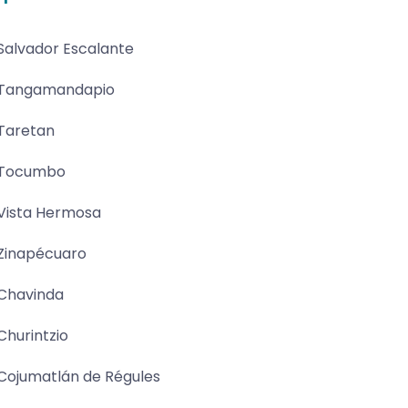
Salvador Escalante
Tangamandapio
Taretan
Tocumbo
Vista Hermosa
Zinapécuaro
Chavinda
Churintzio
Cojumatlán de Régules