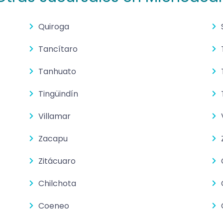
Quiroga
Tancítaro
Tanhuato
Tingüindín
Villamar
Zacapu
Zitácuaro
Chilchota
Coeneo