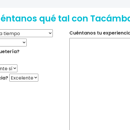
éntanos qué tal con Tacámb
Cuéntanos tu experiencia 
uetería?
cia?