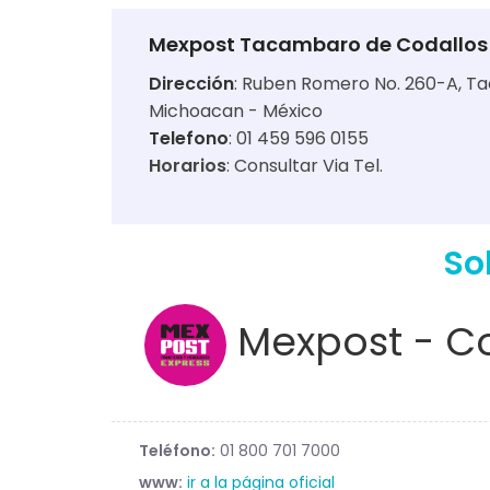
Mexpost Tacambaro de Codallos
Dirección
:
Ruben Romero No. 260-A, Ta
Michoacan - México
Telefono
: 01 459 596 0155
Horarios
:
Consultar Via Tel.
So
Mexpost - Co
Teléfono:
01 800 701 7000
www:
ir a la página oficial