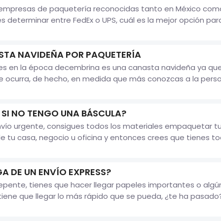
n empresas de paquetería reconocidas tanto en México como
 determinar entre FedEx o UPS, cuál es la mejor opción para r
STA NAVIDEÑA POR PAQUETERÍA
les en la época decembrina es una canasta navideña ya q
le ocurra, de hecho, en medida que más conozcas a la person
SI NO TENGO UNA BÁSCULA?
nvío urgente, consigues todos los materiales empaquetar t
r de tu casa, negocio u oficina y entonces crees que tienes t
A DE UN ENVÍO EXPRESS?
pente, tienes que hacer llegar papeles importantes o algún
iene que llegar lo más rápido que se pueda, ¿te ha pasado? S