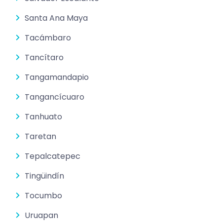
Santa Ana Maya
Tacámbaro
Tancítaro
Tangamandapio
Tangancícuaro
Tanhuato
Taretan
Tepalcatepec
Tingüindín
Tocumbo
Uruapan