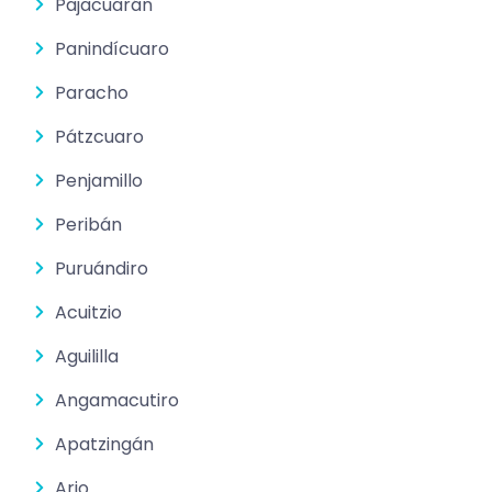
Pajacuarán
Panindícuaro
Paracho
Pátzcuaro
Penjamillo
Peribán
Puruándiro
Acuitzio
Aguililla
Angamacutiro
Apatzingán
Ario