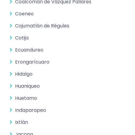
Coalcomán de Vázquez Pallares
Coeneo
Cojumatlán de Régules
Cotija
Ecuandureo
Erongarícuaro
Hidalgo
Huaniqueo
Huetamo
Indaparapeo
Ixtlán
Jacona