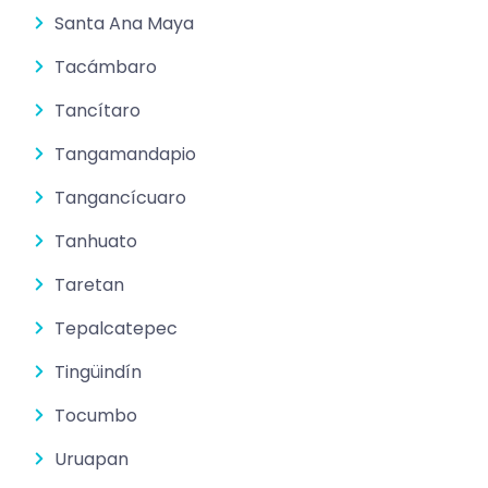
Santa Ana Maya
Tacámbaro
Tancítaro
Tangamandapio
Tangancícuaro
Tanhuato
Taretan
Tepalcatepec
Tingüindín
Tocumbo
Uruapan