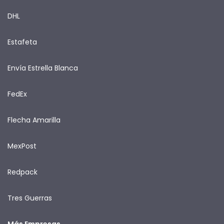
DHL
Estafeta
Envía Estrella Blanca
FedEx
Flecha Amarilla
MexPost
Redpack
Tres Guerras
Más Empresas