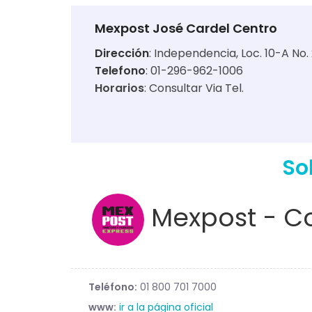
Mexpost José Cardel Centro
Dirección
:
Independencia, Loc. 10-A No.
Telefono
: 01-296-962-1006
Horarios
:
Consultar Via Tel.
So
Mexpost - Co
Teléfono:
01 800 701 7000
www:
ir a la página oficial