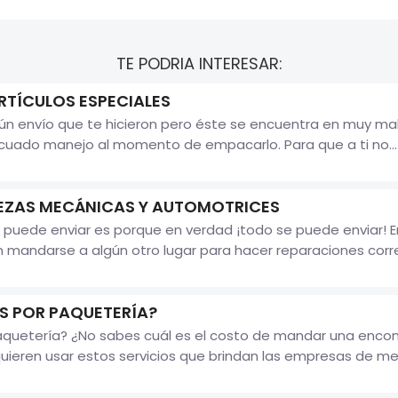
TE PODRIA INTERESAR:
TÍCULOS ESPECIALES
gún envío que te hicieron pero éste se encuentra en muy m
cuado manejo al momento de empacarlo. Para que a ti no...
IEZAS MECÁNICAS Y AUTOMOTRICES
uede enviar es porque en verdad ¡todo se puede enviar! E
n mandarse a algún otro lugar para hacer reparaciones corre
 POR PAQUETERÍA?
paquetería? ¿No sabes cuál es el costo de mandar una enco
eren usar estos servicios que brindan las empresas de mensa