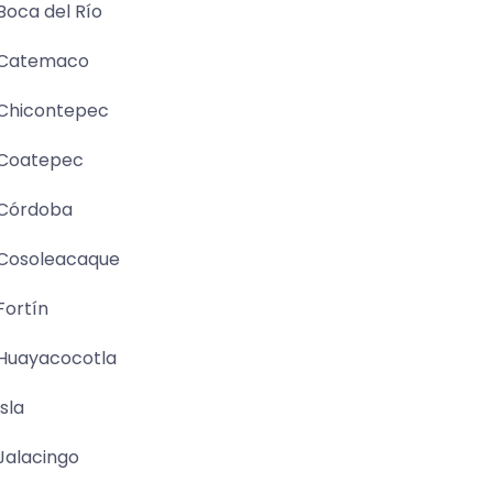
Boca del Río
Catemaco
Chicontepec
Coatepec
Córdoba
Cosoleacaque
Fortín
Huayacocotla
Isla
Jalacingo