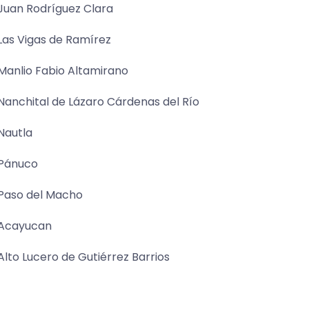
Juan Rodríguez Clara
Las Vigas de Ramírez
Manlio Fabio Altamirano
Nanchital de Lázaro Cárdenas del Río
Nautla
Pánuco
Paso del Macho
Acayucan
Alto Lucero de Gutiérrez Barrios