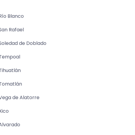
Río Blanco
San Rafael
Soledad de Doblado
Tempoal
Tihuatlán
Tomatlán
Vega de Alatorre
Xico
Alvarado