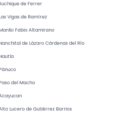
Juchique de Ferrer
Las Vigas de Ramírez
Manlio Fabio Altamirano
Nanchital de Lázaro Cárdenas del Río
Nautla
Pánuco
Paso del Macho
Acayucan
Alto Lucero de Gutiérrez Barrios