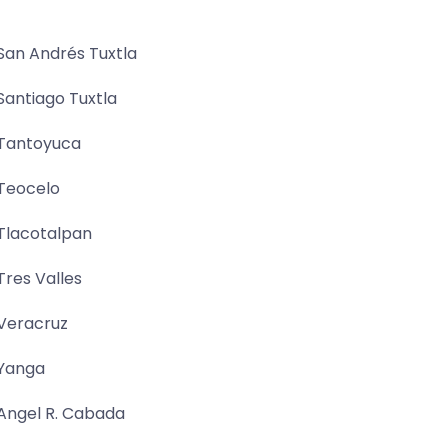
San Andrés Tuxtla
Santiago Tuxtla
Tantoyuca
Teocelo
Tlacotalpan
Tres Valles
Veracruz
Yanga
Angel R. Cabada