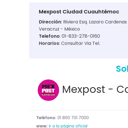
Mexpost Ciudad Cuauhtémoc
Dirección
:
Riviera Esq. Lazaro Cardenas 
Veracruz - México
Telefono
: 01-833-278-0160
Horarios
:
Consultar Via Tel.
So
Mexpost - Co
Teléfono:
01 800 701 7000
www:
ir a la página oficial