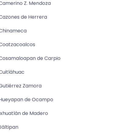
Camerino Z. Mendoza
Cazones de Herrera
Chinameca
Coatzacoalcos
Cosamaloapan de Carpio
Cuitláhuac
Gutiérrez Zamora
Hueyapan de Ocampo
Ixhuatlán de Madero
Jáltipan