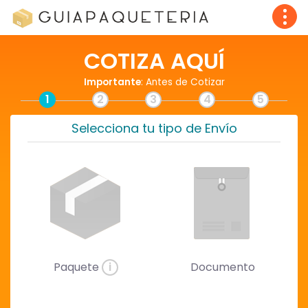
COTIZA AQUÍ
Importante
: Antes de Cotizar
1
2
3
4
5
Selecciona tu tipo de Envío
Paquete
i
Documento