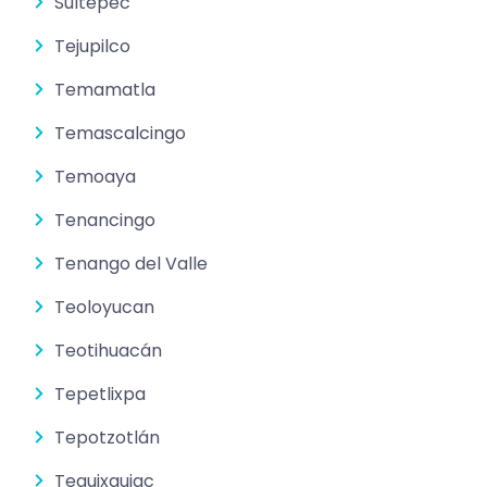
Sultepec
Tejupilco
Temamatla
Temascalcingo
Temoaya
Tenancingo
Tenango del Valle
Teoloyucan
Teotihuacán
Tepetlixpa
Tepotzotlán
Tequixquiac