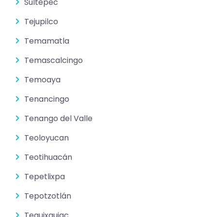
Sultepec
Tejupilco
Temamatla
Temascalcingo
Temoaya
Tenancingo
Tenango del Valle
Teoloyucan
Teotihuacán
Tepetlixpa
Tepotzotlán
Tequixquiac