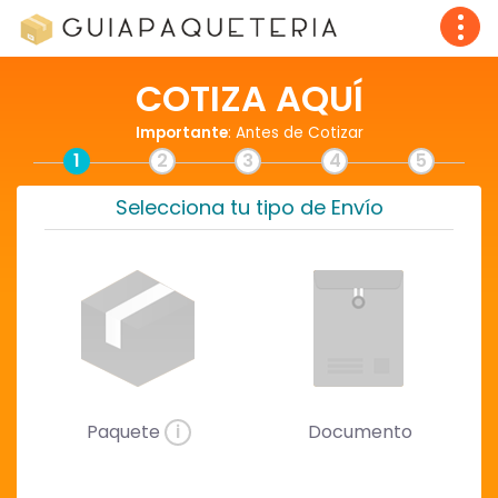
COTIZA AQUÍ
Importante
: Antes de Cotizar
1
2
3
4
5
Selecciona tu tipo de Envío
Paquete
i
Documento