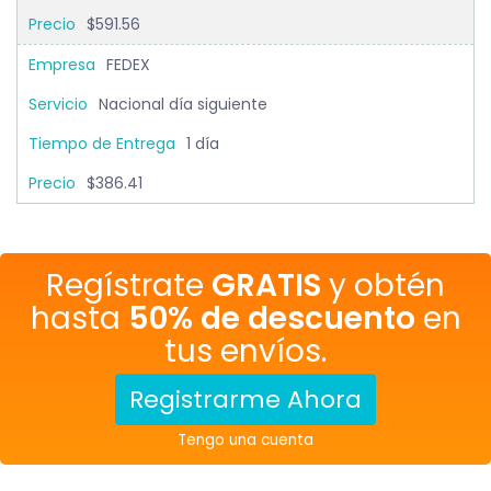
$591.56
FEDEX
Nacional día siguiente
1 día
$386.41
Regístrate
GRATIS
y obtén
hasta
50% de descuento
en
tus envíos.
Registrarme Ahora
Tengo una cuenta