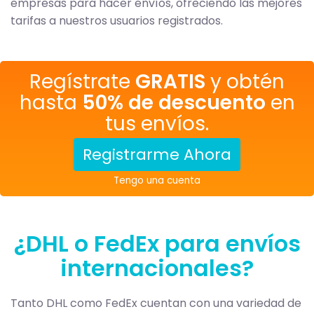
empresas para hacer envíos, ofreciendo las mejores
tarifas a nuestros usuarios registrados.
Regístrate
GRATIS
y obtén
hasta
50% de descuento
en
tus envíos.
Registrarme Ahora
Tengo una cuenta
¿DHL o FedEx para envíos
internacionales?
Tanto DHL como FedEx cuentan con una variedad de