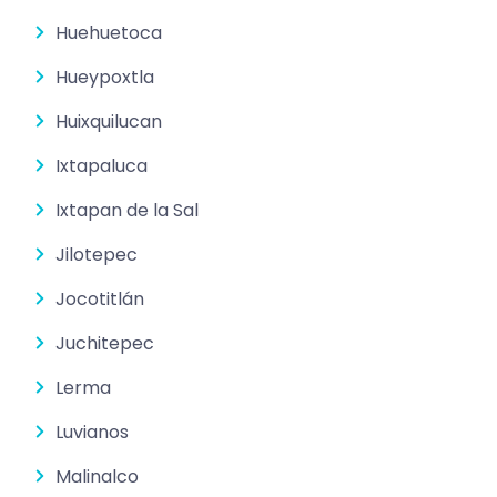
Huehuetoca
Hueypoxtla
Huixquilucan
Ixtapaluca
Ixtapan de la Sal
Jilotepec
Jocotitlán
Juchitepec
Lerma
Luvianos
Malinalco