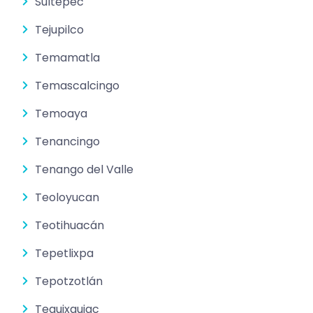
Sultepec
Tejupilco
Temamatla
Temascalcingo
Temoaya
Tenancingo
Tenango del Valle
Teoloyucan
Teotihuacán
Tepetlixpa
Tepotzotlán
Tequixquiac