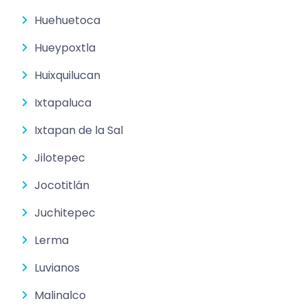
Huehuetoca
Hueypoxtla
Huixquilucan
Ixtapaluca
Ixtapan de la Sal
Jilotepec
Jocotitlán
Juchitepec
Lerma
Luvianos
Malinalco