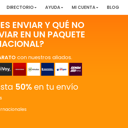
DIRECTORIO
AYUDA
MI CUENTA
BLOG
ES ENVIAR Y QUÉ NO
VIAR EN UN PAQUETE
NACIONAL?
ARATO
con nuestros aliados.
asta
50%
en tu envío
s
ernacionales