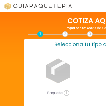
COTIZA AQ
Importante
: Antes de C
1
2
3
Selecciona tu tipo 
Paquete
i