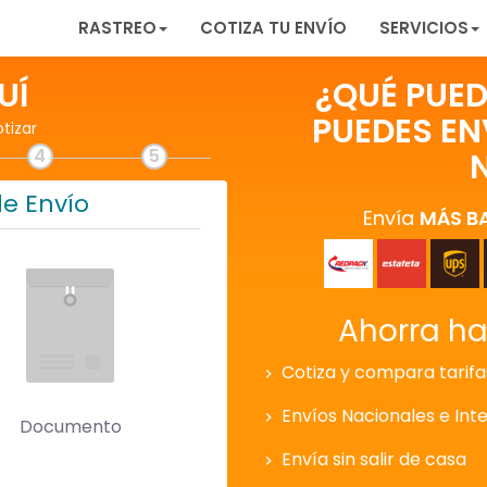
RASTREO
COTIZA TU ENVÍO
SERVICIOS
UÍ
¿QUÉ PUED
PUEDES EN
otizar
4
5
de Envío
Envía
MÁS B
Ahorra h
Cotiza y compara tarifa
Envíos Nacionales e Int
Documento
Envía sin salir de casa