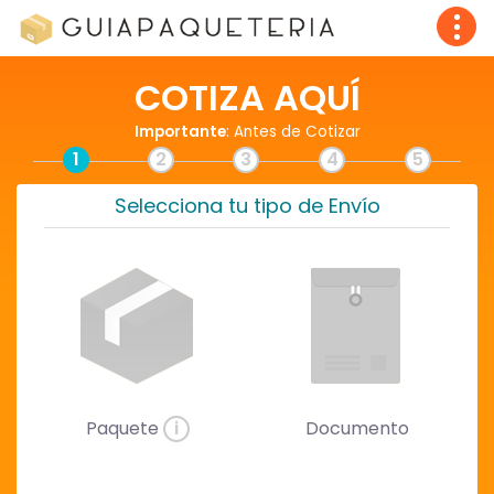
COTIZA AQUÍ
Importante
: Antes de Cotizar
1
2
3
4
5
Selecciona tu tipo de Envío
Paquete
i
Documento