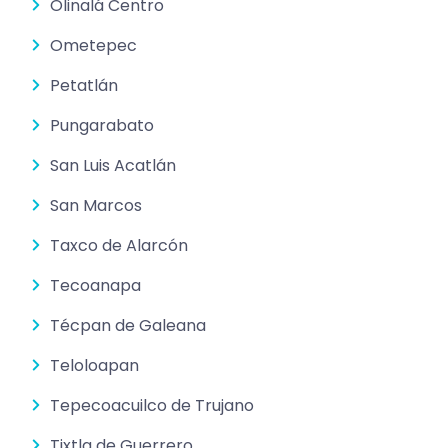
Olinalá Centro
Ometepec
Petatlán
Pungarabato
San Luis Acatlán
San Marcos
Taxco de Alarcón
Tecoanapa
Técpan de Galeana
Teloloapan
Tepecoacuilco de Trujano
Tixtla de Guerrero