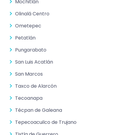
Mochitlán
Olinalá Centro
Ometepec
Petatlán
Pungarabato
San Luis Acatlán
San Marcos
Taxco de Alarcón
Tecoanapa
Técpan de Galeana
Tepecoacuilco de Trujano
Tixtla de Guerrero