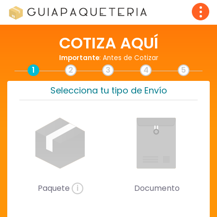
COTIZA AQUÍ
Importante
: Antes de Cotizar
1
2
3
4
5
Selecciona tu tipo de Envío
Paquete
i
Documento