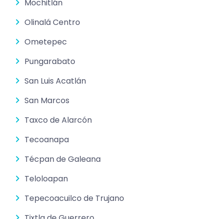
Mochitlán
Olinalá Centro
Ometepec
Pungarabato
San Luis Acatlán
San Marcos
Taxco de Alarcón
Tecoanapa
Técpan de Galeana
Teloloapan
Tepecoacuilco de Trujano
Tixtla de Guerrero